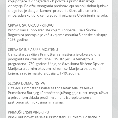
koje potječe iz vinogradarskih položaja primoštenskoga
vinogorja. Položaji vinograda predstavljaju najbolji dokaz ljudske
snage i volje da „goli kamen“ pretvori u škrto ali plemenito
vinogradarsko tlo, o čemu govori i priznanje Ujedinjenih naroda.
CRKVA U SV. JURJA U PRHOVU
Prhovo kao župno središte kojemu pripadaju sela Široke i
Rogoznica postojalo je već u vrijeme osnutka Šibenske biskupije
1298. godine.
CRKVA SV. JURJA U PRIMOŠTENU
U srcu staroga dijela Primoštena smještena je crkva Sv. Jurja
podignuta na vrhu uzvisine u 15. stoljeću, a temeljito je
pregrađena 1760. godine. U njoj se čuva ikona Blažene Djevice
Marije sa srebrnim okovom i slikom sv. Marije sa sv. Lukom i
Jurjem, a rad je majstora Cusija iz 1719. godine.
SEOSKA DOMAĆINSTVA
U zaleđu Primoštena nalazi se tridesetak sela i zaselaka
Primoštena Burnjeg i Primoštena Južnog gdje turisti mogu uživati
u prirodnom skladu prošlih vremena isprepletenom s
gastronomskim okusima i mirisima.
PRIMOŠTENSKI VINSKI PUT
Vinski put povezuje sela u Primoštenu Burnjem. Posjetite ih i