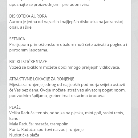
upoznajte se proizvodnjom i preradom vina.
DISKOTEKA AURORA
Aurora je jedna od najvećih i najljepših diskoteka na jadranskoj
obali, a i šire.
ŠETNICA
Prelijepom primoštenskom obalom moći ćete uživati u pogledu i
prirodnim ljepotama.
BICIKLISTIČKE STAZE
Vozeći se biciklom možete obići mnogo prelijepih vidikovaca.
ATRAKTIVNE LOKACIJE ZA RONJENJE
Mjesta za ronjenje jednog od najljepših podmorja svijeta ostavit
će Vas bez daha. Ovdje možete istraživati akvatorij bogat ribom,
podvodnim špiljama, grebenima i ostacima brodova.
PLAŽE
Velika Raduča: tennis, odbojka na pjesku, mini-golf, stolni tenis,
kanui
Mala Raduča: masaža, trampolin
Punta Raduča: sportovi na vodi, ronjenje
Nudistička plaža