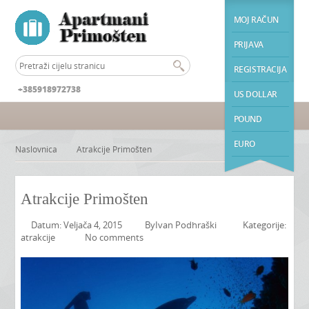
MOJ RAČUN
PRIJAVA
REGISTRACIJA
+385918972738
US DOLLAR
POUND
EURO
Naslovnica
Atrakcije Primošten
Atrakcije Primošten
Datum: Veljača 4, 2015
By
Ivan Podhraški
Kategorije:
atrakcije
No comments